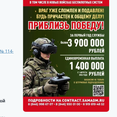
амары.
 № 114-
ной