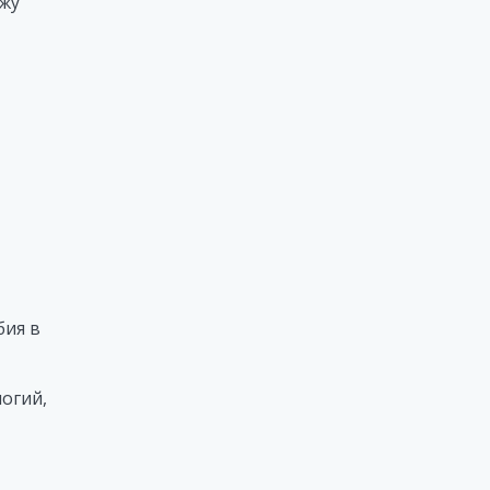
ажу
бия в
огий,