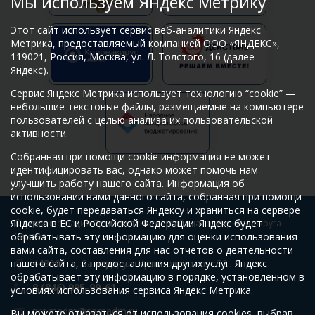
Мы используем Яндекс Метрику
Этот сайт использует сервис веб-аналитики Яндекс
Метрика, предоставляемый компанией ООО «ЯНДЕКС»,
119021, Россия, Москва, ул. Л. Толстого, 16 (далее —
Яндекс).
Сервис Яндекс Метрика использует технологию “cookie” —
небольшие текстовые файлы, размещаемые на компьютере
пользователей с целью анализа их пользовательской
активности.
Собранная при помощи cookie информация не может
идентифицировать вас, однако может помочь нам
улучшить работу нашего сайта. Информация об
использовании вами данного сайта, собранная при помощи
cookie, будет передаваться Яндексу и храниться на сервере
Яндекса в ЕС и Российской Федерации. Яндекс будет
© Администрация Промышленного района городского округа
обрабатывать эту информацию для оценки использования
Самара
вами сайта, составления для нас отчетов о деятельности
нашего сайта, и предоставления других услуг. Яндекс
443009, г. Самара, ул. Краснодонская, 32
обрабатывает эту информацию в порядке, установленном в
8 (846) 995-99-61
условиях использования сервиса Яндекс Метрика.
promadm@samadm.ru
Вы можете отказаться от использования cookies, выбрав