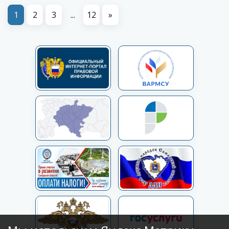
1
2
3
...
12
»