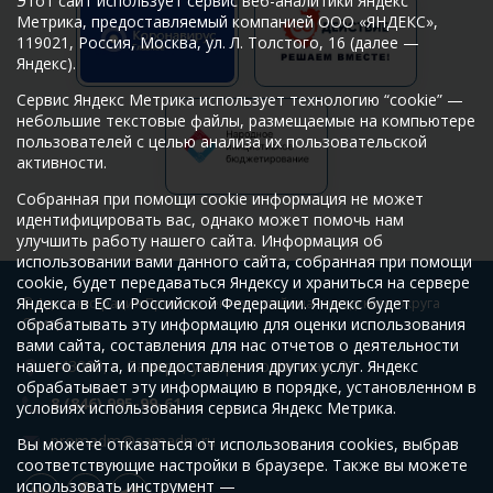
Этот сайт использует сервис веб-аналитики Яндекс
Метрика, предоставляемый компанией ООО «ЯНДЕКС»,
119021, Россия, Москва, ул. Л. Толстого, 16 (далее —
Яндекс).
Сервис Яндекс Метрика использует технологию “cookie” —
небольшие текстовые файлы, размещаемые на компьютере
пользователей с целью анализа их пользовательской
активности.
Собранная при помощи cookie информация не может
идентифицировать вас, однако может помочь нам
улучшить работу нашего сайта. Информация об
использовании вами данного сайта, собранная при помощи
cookie, будет передаваться Яндексу и храниться на сервере
Яндекса в ЕС и Российской Федерации. Яндекс будет
© Администрация Промышленного района городского округа
обрабатывать эту информацию для оценки использования
Самара
вами сайта, составления для нас отчетов о деятельности
нашего сайта, и предоставления других услуг. Яндекс
443009, г. Самара, ул. Краснодонская, 32
обрабатывает эту информацию в порядке, установленном в
8 (846) 995-99-61
условиях использования сервиса Яндекс Метрика.
promadm@samadm.ru
Вы можете отказаться от использования cookies, выбрав
соответствующие настройки в браузере. Также вы можете
использовать инструмент —