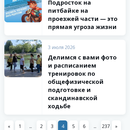
Подросток на
питбайке на
проезжей части — это
прямая угроза жизни
3 июля 2026
Делимся с вами фото
и расписанием
тренировок по
общефизической
подготовке и
скандинавской
ходьбе
«
1
...
2
3
4
5
6
...
237
»