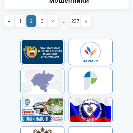
мошенники
«
1
2
3
4
...
237
»