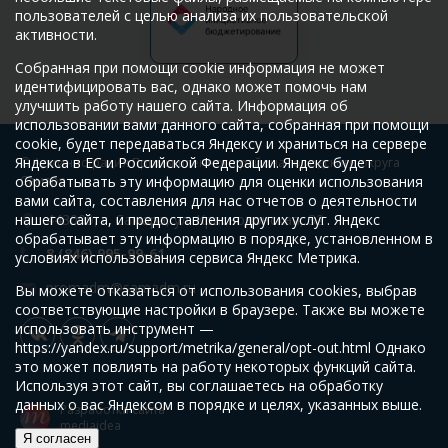
пользователей с целью анализа их пользовательской
активности.
Собранная при помощи cookie информация не может
идентифицировать вас, однако может помочь нам
улучшить работу нашего сайта. Информация об
использовании вами данного сайта, собранная при помощи
cookie, будет передаваться Яндексу и храниться на сервере
Яндекса в ЕС и Российской Федерации. Яндекс будет
© Администрация Промышленного района городского округа
обрабатывать эту информацию для оценки использования
Самара
вами сайта, составления для нас отчетов о деятельности
нашего сайта, и предоставления других услуг. Яндекс
443009, г. Самара, ул. Краснодонская, 32
обрабатывает эту информацию в порядке, установленном в
8 (846) 995-99-61
условиях использования сервиса Яндекс Метрика.
promadm@samadm.ru
Вы можете отказаться от использования cookies, выбрав
соответствующие настройки в браузере. Также вы можете
использовать инструмент —
https://yandex.ru/support/metrika/general/opt-out.html Однако
это может повлиять на работу некоторых функций сайта.
Используя этот сайт, вы соглашаетесь на обработку
данных о вас Яндексом в порядке и целях, указанных выше.
Разработка сайта
mediaidea
Я согласен