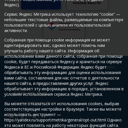
Яндекс).
Сервис Яндекс Метрика использует технологию “cookie” —
небольшие текстовые файлы, размещаемые на компьютере
пользователей с целью анализа их пользовательской
активности.
Собранная при помощи cookie информация не может
идентифицировать вас, однако может помочь нам
улучшить работу нашего сайта. Информация об
использовании вами данного сайта, собранная при помощи
cookie, будет передаваться Яндексу и храниться на сервере
Яндекса в ЕС и Российской Федерации. Яндекс будет
© Администрация Промышленного района городского округа
обрабатывать эту информацию для оценки использования
Самара
вами сайта, составления для нас отчетов о деятельности
нашего сайта, и предоставления других услуг. Яндекс
443009, г. Самара, ул. Краснодонская, 32
обрабатывает эту информацию в порядке, установленном в
8 (846) 995-99-61
условиях использования сервиса Яндекс Метрика.
promadm@samadm.ru
Вы можете отказаться от использования cookies, выбрав
соответствующие настройки в браузере. Также вы можете
использовать инструмент —
https://yandex.ru/support/metrika/general/opt-out.html Однако
это может повлиять на работу некоторых функций сайта.