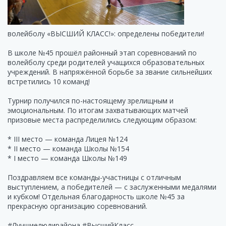
волейболу «ВЫСШИЙ КЛАСС!»: определены победители!
В школе №45 прошёл районный этап соревнований по
волейболу среди родителей учащихся образовательных
учреждений. В напряжённой борьбе за звание сильнейших
встретились 10 команд!
Турнир получился по-настоящему зрелищным и
эмоциональным. По итогам захватывающих матчей
призовые места распределились следующим образом:
*
III место — команда Лицея №124
*
II место — команда Школы №154
*
I место — команда Школы №149
Поздравляем все команды-участницы с отличным
выступлением, а победителей — с заслуженными медалями
и кубком! Отдельная благодарность школе №45 за
прекрасную организацию соревнований.
#Лучшиелюдирайона #ВысшийКласс